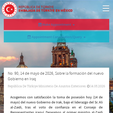
REPÚBLICA DE TÜRKİYE
EMBAJADA DE TÜRKİYE EN MÉXICO
Make Appointment
Appointment Cancellation/Query
No: 90, 14 de mayo de 2026, Sobre la formación del nuevo
Gobierno en Iraq
República De Türkiye Ministerio De Asuntos Exteriores
14.05.2026
Acogemos con satisfacción la toma de posesión hoy (14 de
mayo) del nuevo Gobierno de Irak, bajo el liderazgo del Sr. Ali
al-Zaidi, tras el voto de confianza en el Consejo de
Representantes iraquí. Deseamos al primer ministro al-Zaidi