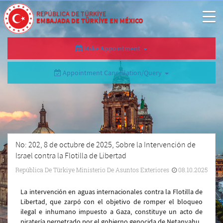
REPÚBLICA DE TÜRKİYE
EMBAJADA DE TÜRKİYE EN MÉXICO
Make Appointment
Appointment Cancellation/Query
No: 202, 8 de octubre de 2025, Sobre la Intervención de
Israel contra la Flotilla de Libertad
República De Türkiye Ministerio De Asuntos Exteriores
08.10.2025
La intervención en aguas internacionales contra la Flotilla de
Libertad, que zarpó con el objetivo de romper el bloqueo
ilegal e inhumano impuesto a Gaza, constituye un acto de
piratería perpetrado por el gobierno genocida de Netanyahu.