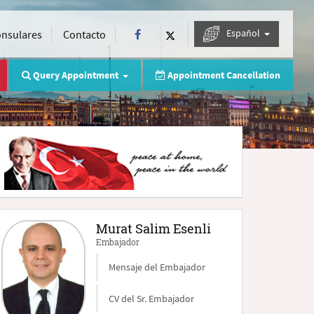
Español
onsulares
Contacto
Query Appointment
Appointment Cancellation
Murat Salim Esenli
Embajador
Mensaje del Embajador
CV del Sr. Embajador