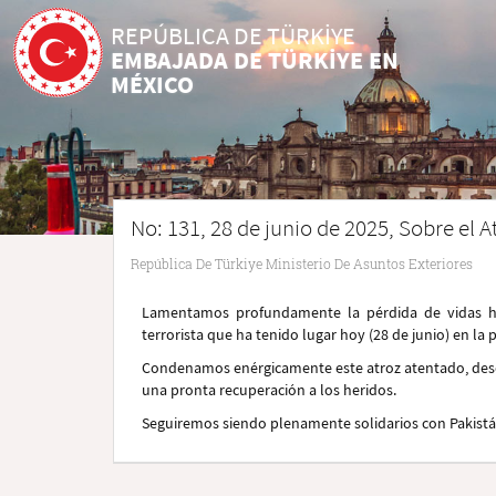
REPÚBLICA DE TÜRKİYE
EMBAJADA DE TÜRKİYE EN
MÉXICO
No: 131, 28 de junio de 2025, Sobre el 
República De Türkiye Ministerio De Asuntos Exteriores
Lamentamos profundamente la pérdida de vidas h
terrorista que ha tenido lugar hoy (28 de junio) en l
Condenamos enérgicamente este atroz atentado, desea
una pronta recuperación a los heridos.
Seguiremos siendo plenamente solidarios con Pakistán