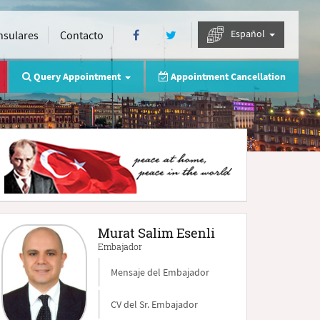
Español
nsulares
Contacto
Query Appointment
Appointment Cancellation
Murat Salim Esenli
Embajador
Mensaje del Embajador
CV del Sr. Embajador