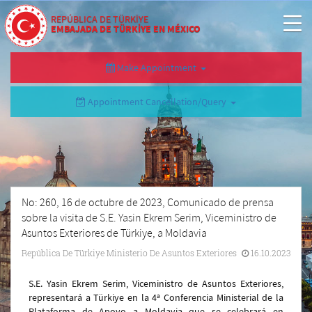
REPÚBLICA DE TÜRKİYE
EMBAJADA DE TÜRKİYE EN MÉXICO
Make Appointment
Appointment Cancellation/Query
No: 260, 16 de octubre de 2023, Comunicado de prensa
sobre la visita de S.E. Yasin Ekrem Serim, Viceministro de
Asuntos Exteriores de Türkiye, a Moldavia
República De Türkiye Ministerio De Asuntos Exteriores
16.10.2023
S.E. Yasin Ekrem Serim, Viceministro de Asuntos Exteriores,
representará a Türkiye en la 4ª Conferencia Ministerial de la
Plataforma de Apoyo a Moldavia que se celebrará en