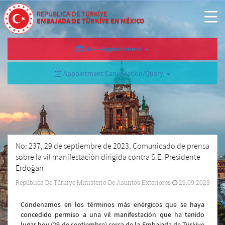
REPÚBLICA DE TÜRKİYE
EMBAJADA DE TÜRKİYE EN MÉXICO
Make Appointment
Appointment Cancellation/Query
No: 237, 29 de septiembre de 2023, Comunicado de prensa
sobre la vil manifestación dirigida contra S.E. Presidente
Erdoğan
República De Türkiye Ministerio De Asuntos Exteriores
29.09.2023
Condenamos en los términos más enérgicos que se haya
concedido permiso a una vil manifestación que ha tenido
lugar hoy (29 de septiembre) cerca de la Embajada de Türkiye